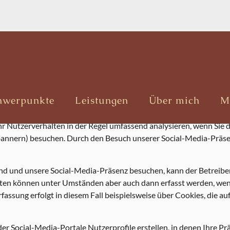
tritte
zwerke
hwerpunkte
Leistungen
Über mich
M
alen Netzwerken. Die im Einzelnen von uns genutzten sozialen Netz
hr Nutzerverhalten in der Regel umfassend analysieren, wenn Sie 
ebannern) besuchen. Durch den Besuch unserer Social-Media-Präs
nd und unsere Social-Media-Präsenz besuchen, kann der Betreibe
n können unter Umständen aber auch dann erfasst werden, wenn 
fassung erfolgt in diesem Fall beispielsweise über Cookies, die 
der Social-Media-Portale Nutzerprofile erstellen, in denen Ihre Pr