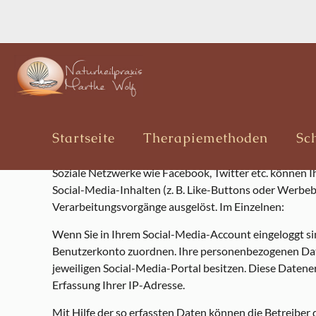
Unsere Social–Media–Auf
Datenverarbeitung durch soziale Net
Startseite
Therapiemethoden
Sc
Wir unterhalten öffentlich zugängliche Profile in sozi
Soziale Netzwerke wie Facebook, Twitter etc. können I
Social-Media-Inhalten (z. B. Like-Buttons oder Werb
Verarbeitungsvorgänge ausgelöst. Im Einzelnen:
Wenn Sie in Ihrem Social-Media-Account eingeloggt si
Benutzerkonto zuordnen. Ihre personenbezogenen Date
jeweiligen Social-Media-Portal besitzen. Diese Datener
Erfassung Ihrer IP-Adresse.
Mit Hilfe der so erfassten Daten können die Betreiber 