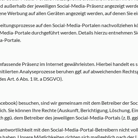
außerhalb der jeweiligen Social-Media-Präsenz angezeigt werden
ne Werbung auf allen Geräten angezeigt werden, auf denen Sie ei
rbeitungsprozesse auf den Social-Media-Portalen nachvollziehen k
-Media-Portale durchgeführt werden. Details hierzu entnehmen 
a-Portale.
fassende Präsenz im Internet gewährleisten. Hierbei handelt es si
initiierten Analyseprozesse beruhen ggf. auf abweichenden Rechts
es Art. 6 Abs. 1 lit. a DSGVO).
Facebook) besuchen, sind wir gemeinsam mit dem Betreiber der Soc
h. Sie können Ihre Rechte (Auskunft, Berichtigung, Löschung, E
h ggü. dem Betreiber des jeweiligen Social-Media-Portals (z. B. g
antwortlichkeit mit den Social-Media-Portal-Betreibern nicht voll
haben. Unsere Möglichkeiten richten sich maßgeblich nach der U