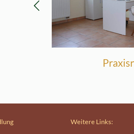
ge
Praxis
lung
Weitere Links: